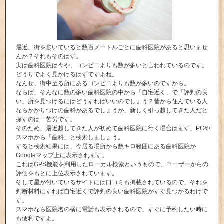
最近、街を歩いていると数百メートルごとに歯科医院があると思いませ
んか？それもそのはず。
実は歯科医院は今や、コンビニよりも数が多いと言われているのです。
どうりでよく見かけるはずですよね。
なんせ、街中至る所にあるコンビニよりも数が多いのですから。
ならば、そんなに数の多い歯科医院の中から「自宅近く」で「評判の良
い」所を見つけるにはどうすればいいのでしょう？昔から住んでいる人
ならかかりつけの歯科があるでしょうが、新しく引っ越してきた人だと
探すのは一苦労です。
そのため、最近越してきた人が初めて歯科医院に行く場合はまず、PCや
スマホから「歯科」と検索しましょう。
すると検索結果には、今居る場所から数キロ範囲にある歯科医院が
Googleマップ上に表示されます。
これはGPS機能を利用したローカル検索というもので、ユーザーからの
評価をもとに上位表示されています。
そして星が付いているサイトには口コミも掲載されているので、それを
判断材料にすれば自宅近くで評判の良い歯科医院がすぐ見つかるわけで
す。
スマホなら医院名の横に電話も表示されるので、すぐに予約したい時に
も便利ですよ。